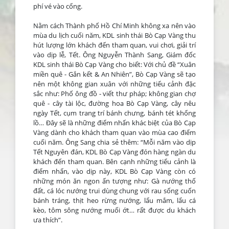
phí vé vào cổng.
Nằm cách Thành phố Hồ Chí Minh không xa nên vào
mùa du lịch cuối năm, KDL sinh thái Bò Cạp Vàng thu
hút lượng lớn khách đến tham quan, vui chơi, giải trí
vào dịp lễ, Tết. Ông Nguyễn Thành Sang, Giám đốc
KDL sinh thái Bò Cạp Vàng cho biết: Với chủ đề “Xuân
miền quê - Gắn kết & An Nhiên”, Bò Cạp Vàng sẽ tạo
nên một không gian xuân với những tiểu cảnh đặc
sắc như: Phố ông đồ - viết thư pháp; không gian chợ
quê - cây tài lộc, đường hoa Bò Cạp Vàng, cây nêu
ngày Tết, cụm trang trí bánh chưng, bánh tét khổng
lồ… Đây sẽ là những điểm nhấn khác biệt của Bò Cạp
Vàng dành cho khách tham quan vào mùa cao điểm
cuối năm. Ông Sang chia sẻ thêm: “Mỗi năm vào dịp
Tết Nguyên đán, KDL Bò Cạp Vàng đón hàng ngàn du
khách đến tham quan. Bên cạnh những tiểu cảnh là
điểm nhấn, vào dịp này, KDL Bò Cạp Vàng còn có
những món ăn ngon ấn tượng như: Gà nướng thố
đất, cá lóc nướng trui dùng chung với rau sống cuốn
bánh tráng, thịt heo rừng nướng, lẩu mắm, lẩu cá
kèo, tôm sông nướng muối ớt… rất được du khách
ưa thích”.