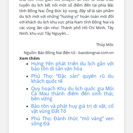
tuyến du lịch kết nối một số điểm đến tại phía Bắc
tỉnh Đồng Nai. Ông Đức kỳ vọng, đây sẽ là sản phẩm
du lịch mới với những “hương vị” hoàn toàn mới đối
với khách du lịch khu vực phía Nam tỉnh Đồng Nai và
các vùng lân cận như: Thành phố Hồ Chí Minh, Tây
Ninh, khu vực Tây Nguyên…
Thủy Mộc
Nguồn: Báo Đồng Nai điện tử - baodongnai.com.vn
Xem thêm
Hưng Yên phát triển du lịch gắn với
bảo tồn di sản văn hóa
Phú Thọ: “Đặc sản” quyến rũ du
khách quốc tế
Quy hoạch Khu du lịch quốc gia Mũi
Cà Mau thành điểm đến sinh thái,
bền vững
Bảo tồn và phát huy giá trị di vật, cổ
vật vùng Đất Tổ
Phú Thọ: Đánh thức “mỏ vàng” ven
sông Đà