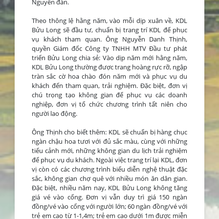
Nguyên đán.
Theo thông lệ hằng năm, vào mỗi dịp xuân về, KDL
Bửu Long sẽ đầu tư, chuẩn bị trang trí KDL để phục
vụ khách tham quan. Ông Nguyễn Danh Thịnh,
quyền Giám đốc Công ty TNHH MTV Đầu tư phát
triển Bửu Long chia sẻ: Vào dịp năm mới hằng năm,
KDL Bửu Long thường được trang hoàng rực rỡ, ngập
tràn sắc cờ hoa chào đón năm mới và phục vụ du
khách đến tham quan, trải nghiệm. Đặc biệt, đơn vị
chú trọng tạo không gian để phục vụ các doanh
nghiệp, đơn vị tổ chức chương trình tất niên cho
người lao động.
Ông Thịnh cho biết thêm: KDL sẽ chuẩn bị hàng chục
ngàn chậu hoa tươi với đủ sắc màu, cùng với những
tiểu cảnh mới, những không gian du lịch trải nghiệm
để phục vụ du khách. Ngoài việc trang trí lại KDL, đơn
vị còn có các chương trình biểu diễn nghệ thuật đặc
sắc, không gian chợ quê với nhiều món ăn dân gian.
Đặc biệt, nhiều năm nay, KDL Bửu Long không tăng
giá vé vào cổng. Đơn vị vẫn duy trì giá 150 ngàn
đồng/vé vào cổng với người lớn; 60 ngàn đồng/vé với
trẻ em cao từ 1-1,4m; trẻ em cao dưới 1m được miễn