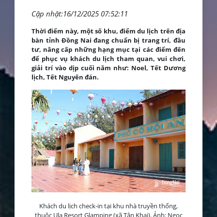
Cập nhật:16/12/2025 07:52:11
Thời điểm này, một số khu, điểm du lịch trên địa
bàn tỉnh Đồng Nai đang chuẩn bị trang trí, đầu
tư, nâng cấp những hạng mục tại các điểm đến
để phục vụ khách du lịch tham quan, vui chơi,
giải trí vào dịp cuối năm như: Noel, Tết Dương
lịch, Tết Nguyên đán.
Khách du lịch check-in tại khu nhà truyền thống,
thuộc Ula Resort Glamping (xã Tân Khai). Ảnh: Ngọc