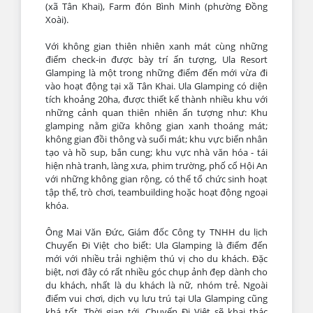
(xã Tân Khai), Farm đón Bình Minh (phường Đồng
Xoài).
Với không gian thiên nhiên xanh mát cùng những
điểm check-in được bày trí ấn tượng, Ula Resort
Glamping là một trong những điểm đến mới vừa đi
vào hoạt động tại xã Tân Khai. Ula Glamping có diện
tích khoảng 20ha, được thiết kế thành nhiều khu với
những cảnh quan thiên nhiên ấn tượng như: Khu
glamping nằm giữa không gian xanh thoáng mát;
không gian đồi thông và suối mát; khu vực biển nhân
tạo và hồ sup, bắn cung; khu vực nhà văn hóa - tái
hiện nhà tranh, làng xưa, phim trường, phố cổ Hội An
với những không gian rộng, có thể tổ chức sinh hoạt
tập thể, trò chơi, teambuilding hoặc hoạt động ngoại
khóa.
Ông Mai Văn Đức, Giám đốc Công ty TNHH du lịch
Chuyến Đi Việt cho biết: Ula Glamping là điểm đến
mới với nhiều trải nghiệm thú vị cho du khách. Đặc
biệt, nơi đây có rất nhiều góc chụp ảnh đẹp dành cho
du khách, nhất là du khách là nữ, nhóm trẻ. Ngoài
điểm vui chơi, dịch vụ lưu trú tại Ula Glamping cũng
khá tốt. Thời gian tới, Chuyến Đi Việt sẽ khai thác