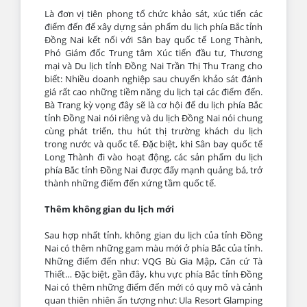
Là đơn vị tiên phong tổ chức khảo sát, xúc tiến các
điểm đến để xây dựng sản phẩm du lịch phía Bắc tỉnh
Đồng Nai kết nối với Sân bay quốc tế Long Thành,
Phó Giám đốc Trung tâm Xúc tiến đầu tư, Thương
mại và Du lịch tỉnh Đồng Nai Trần Thị Thu Trang cho
biết: Nhiều doanh nghiệp sau chuyến khảo sát đánh
giá rất cao những tiềm năng du lịch tại các điểm đến.
Bà Trang kỳ vọng đây sẽ là cơ hội để du lịch phía Bắc
tỉnh Đồng Nai nói riêng và du lịch Đồng Nai nói chung
cùng phát triển, thu hút thị trường khách du lịch
trong nước và quốc tế. Đặc biệt, khi Sân bay quốc tế
Long Thành đi vào hoạt động, các sản phẩm du lịch
phía Bắc tỉnh Đồng Nai được đẩy mạnh quảng bá, trở
thành những điểm đến xứng tầm quốc tế.
Thêm không gian du lịch mới
Sau hợp nhất tỉnh, không gian du lịch của tỉnh Đồng
Nai có thêm những gam màu mới ở phía Bắc của tỉnh.
Những điểm đến như: VQG Bù Gia Mập, Căn cứ Tà
Thiết… Đặc biệt, gần đây, khu vực phía Bắc tỉnh Đồng
Nai có thêm những điểm đến mới có quy mô và cảnh
quan thiên nhiên ấn tượng như: Ula Resort Glamping