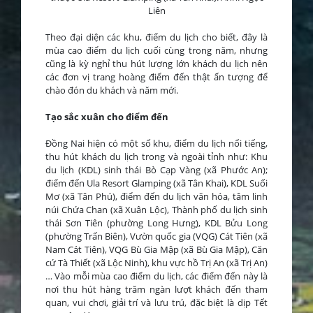
Liên
Theo đại diện các khu, điểm du lịch cho biết, đây là
mùa cao điểm du lịch cuối cùng trong năm, nhưng
cũng là kỳ nghỉ thu hút lượng lớn khách du lịch nên
các đơn vị trang hoàng điểm đến thật ấn tượng để
chào đón du khách và năm mới.
Tạo sắc xuân cho điểm đến
Đồng Nai hiện có một số khu, điểm du lịch nổi tiếng,
thu hút khách du lịch trong và ngoài tỉnh như: Khu
du lịch (KDL) sinh thái Bò Cạp Vàng (xã Phước An);
điểm đến Ula Resort Glamping (xã Tân Khai), KDL Suối
Mơ (xã Tân Phú), điểm đến du lịch văn hóa, tâm linh
núi Chứa Chan (xã Xuân Lộc), Thành phố du lịch sinh
thái Sơn Tiên (phường Long Hưng), KDL Bửu Long
(phường Trấn Biên), Vườn quốc gia (VQG) Cát Tiên (xã
Nam Cát Tiên), VQG Bù Gia Mập (xã Bù Gia Mập), Căn
cứ Tà Thiết (xã Lộc Ninh), khu vực hồ Trị An (xã Trị An)
… Vào mỗi mùa cao điểm du lịch, các điểm đến này là
nơi thu hút hàng trăm ngàn lượt khách đến tham
quan, vui chơi, giải trí và lưu trú, đặc biệt là dịp Tết